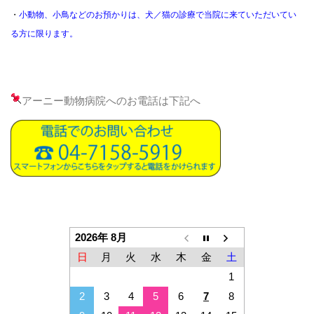
・
小動物、小鳥などのお預かりは、犬／猫の診療で当院に来ていただいてい
る方に限ります。
アーニー動物病院へのお電話は下記へ
2026年 8月
日
月
火
水
木
金
土
1
2
3
4
5
6
7
8